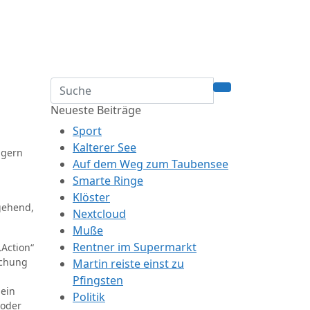
Neueste Beiträge
Sport
Kalterer See
igern
Auf dem Weg zum Taubensee
Smarte Ringe
Klöster
ngehend,
Nextcloud
Muße
Rentner im Supermarkt
„Action“
uchung
Martin reiste einst zu
Pfingsten
 ein
Politik
 oder