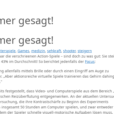
mer gesagt!
mer gesagt!
terspiele
,
Games
,
medizin
,
sehkraft
,
shooter
,
steigern
ar die verschrieenen Action-Spiele – sind doch zu was gut: Sie ste
43% im Durchschnitt! So berichtet jedenfalls der
Focus
:
 allenfalls mittels Brille oder durch einen Eingriff am Auge zu
er. „Aber aktionsreiche virtuelle Spiele trainieren das Gehirn dahi
.“
its festgestellt, dass Video- und Computerspiele aus dem Bereich 
ptischen Reizüberflutung entgegenwirken. An der aktuellen Unters
rsuchung, die ihre Kontrastschärfe zu Beginn des Experiments
hen insgesamt 50 Stunden am Computer spielen, und zwar entweder
n dem der Spieler schnelle visuell-motorische Aufgaben lösen muss,