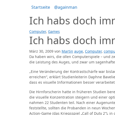
Zum
Startseite
@againman
Inhalt
springen
Ich habs doch im
Computer
,
Games
Ich habs doch im
März 30, 2009
von
Martin
auge
,
Computer
,
compu
Da haben wirs, die ollen Computerspiele – und zw
die Leistung des Auges, und zwar um sagenhafte 
„Eine Veränderung der Kontrastschärfe war bislang
erreichen“, erklärt Studienleiterin Daphne Baveli
dass es visuelle Informationen besser verarbeitet
Die Hirnforscherin hatte in früheren Studien bere
die visuelle Konzentration steigern und einer o
nahmen 22 Studenten teil. Nach einer Augenunte
feststellte, sollten die Probanden in neun Woc
Action-Game (das Kriegsspiel „Call of Duty 2“), i