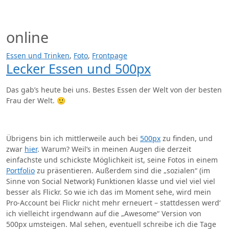
Zum
Inhalt
springen
online
Essen und Trinken
,
Foto
,
Frontpage
Lecker Essen und 500px
Das gab’s heute bei uns. Bestes Essen der Welt von der besten
Frau der Welt. 🙂
Übrigens bin ich mittlerweile auch bei
500px
zu finden, und
zwar
hier
. Warum? Weil’s in meinen Augen die derzeit
einfachste und schickste Möglichkeit ist, seine Fotos in einem
Portfolio
zu präsentieren. Außerdem sind die „sozialen“ (im
Sinne von Social Network) Funktionen klasse und viel viel viel
besser als Flickr. So wie ich das im Moment sehe, wird mein
Pro-Account bei Flickr nicht mehr erneuert – stattdessen werd‘
ich vielleicht irgendwann auf die „Awesome“ Version von
500px umsteigen. Mal sehen, eventuell schreibe ich die Tage