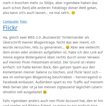
noch n bisschen mehr zu 500px, aber irgendwie haben das
auch schon (fast) alle anderen Fotoblogs dieser Welt getan,
also kann ich’s auch lassen… na mal seh’n. 🙂
Computer
,
Foto
Flickr
Ha, gleich zwei WEb-2.0 „Buzzwords“ hinternander als
Überschrift meiner Blogeinträge. Nicht das wer meint, ich
würde versuchen, Hits zu generieren… 😉 Aber wie vielleicht
dem einen oder anderen aufgefallen ist, habe ich den Link auf
meine eigene Bildergalerie oben rechts durch einen Verweis
auf meinen Flickr-Fotostream ersetzt. Der Grund ist relativ
einfach: Ich hatte keinen Bock, den ganzen Spam aus den
Komentaren meiner Galerie zu löschen, und Flickr lässt sich –
wie im vorherigen Blogeintrag beschrieben – hervorragend in
Facebook einbauen. Außerdem spart es mir Traffic auf meinem
Web-Server (der ist ja bei meinen zigtausend täglichen Lesern
ohnehin voll ausgelastet 😉
Falls irgendwer anders auch nen Flickr-Account hat, den er hin
und wieder mit Bildern füttert, so möge er mir einfach eine