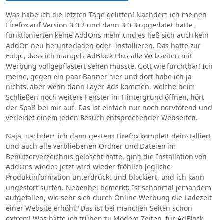
Was habe ich die letzten Tage gelitten! Nachdem ich meinen
Firefox auf Version 3.0.2 und dann 3.0.3 upgedatet hatte,
funktionierten keine AddOns mehr und es ließ sich auch kein
AddOn neu herunterladen oder -installieren. Das hatte zur
Folge, dass ich mangels AdBlock Plus alle Webseiten mit
Werbung vollgepflastert sehen musste. Gott wie furchtbar! Ich
meine, gegen ein paar Banner hier und dort habe ich ja
nichts, aber wenn dann Layer-Ads kommen, welche beim
Schließen noch weitere Fenster im Hintergrund öffnen, hört
der Spaß bei mir auf. Das ist einfach nur noch nervtötend und
verleidet einem jeden Besuch entsprechender Webseiten.
Naja, nachdem ich dann gestern Firefox komplett deinstalliert
und auch alle verbliebenen Ordner und Dateien im
Benutzerverzeichnis gelöscht hatte, ging die Installation von
AddOns wieder. Jetzt wird wieder fröhlich jegliche
Produktinformation unterdrückt und blockiert, und ich kann
ungestört surfen. Nebenbei bemerkt: Ist schonmal jemandem
aufgefallen, wie sehr sich durch Online-Werbung die Ladezeit
einer Website erhöht? Das ist bei manchen Seiten schon
extrem! Was hätte ich früher, zu Modem-Zeiten, für AdBlock