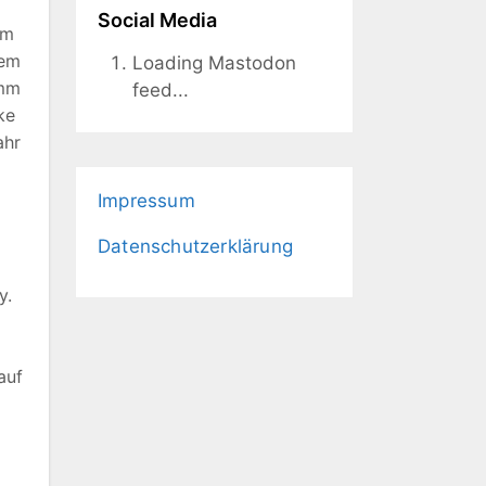
Social Media
em
dem
Loading Mastodon
amm
feed...
ke
ahr
Impressum
Datenschutzerklärung
y.
auf