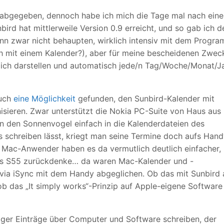
m abgegeben, dennoch habe ich mich die Tage mal nach ein
ird hat mittlerweile Version 0.9 erreicht, und so gab ich 
nn zwar nicht behaupten, wirklich intensiv mit dem Progr
ich mit einem Kalender?), aber für meine bescheidenen Zwec
tlich darstellen und automatisch jede/n Tag/Woche/Monat/J
auch
eine Möglichkeit
gefunden, den Sunbird-Kalender mit
ieren. Zwar unterstützt die Nokia PC-Suite von Haus aus
n den Sonnenvogel einfach in die Kalenderdateien des
 schreiben lässt, kriegt man seine Termine doch aufs Hand
. Mac-Anwender haben es da vermutlich deutlich einfacher,
ns S55 zurückdenke… da waren Mac-Kalender und -
via iSync mit dem Handy abgeglichen. Ob das mit Sunbird 
ob das „It simply works“-Prinzip auf Apple-eigene Software
niger Einträge über Computer und Software schreiben, der