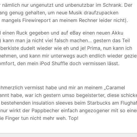
hr nämlich nur ungenutzt und unbenutzbar im Schrank. Der
 lang genug gehalten, um neue Musik draufzupacken
 mangels Firewireport an meinem Rechner leider nicht).
l einen Ruck gegeben und auf eBay einen neuen Akku
) kann man ja nicht viel falsch machen… gestern das Teil
uberkiste dudelt wieder wie eh und je! Prima, nun kann ich
nehmen, und kann mir unterwegs auch endlich wieder gezie
mfort, den mein iPod Shuffle doch vermissen lässt.
chmerzlich vermisst habe und mir an meinem „Caramel
annt habe, war ich gestern umso begeisterter, diese schick
 bestehenden insulation sleeves beim Starbucks am Flugha
t nur wirkt der Pappbecher einfach angezogener mit so eine
 Finger tun nicht mehr weh. Top!