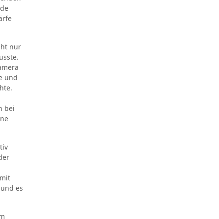
nde
ärfe
cht nur
usste.
Kamera
pe und
hte.
n
n bei
ine
tiv
der
 mit
 und es
om