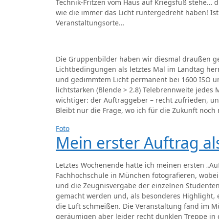
Technik-Fritzen vom Haus auf Kriegsfuß stehe… 
wie die immer das Licht runtergedreht haben! Is
Veranstaltungsorte…
Die Gruppenbilder haben wir diesmal draußen ge
Lichtbedingungen als letztes Mal im Landtag her
und gedimmtem Licht permanent bei 1600 ISO und
lichtstarken (Blende > 2.8) Telebrennweite jede
wichtiger: der Auftraggeber – recht zufrieden, un
Bleibt nur die Frage, wo ich für die Zukunft noch
Foto
Mein erster Auftrag al
Letztes Wochenende hatte ich meinen ersten „Auftr
Fachhochschule in München fotografieren, wobei
und die Zeugnisvergabe der einzelnen Studenten
gemacht werden und, als besonderes Highlight, e
die Luft schmeißen. Die Veranstaltung fand im 
geräumigen aber leider recht dunklen Treppe in 