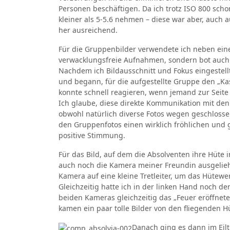
Personen beschäftigen. Da ich trotz ISO 800 scho
kleiner als 5-5.6 nehmen – diese war aber, auch
her ausreichend.
Für die Gruppenbilder verwendete ich neben eine
verwacklungsfreie Aufnahmen, sondern bot auch d
Nachdem ich Bildausschnitt und Fokus eingestellt
und begann, für die aufgestellte Gruppe den „Ka
konnte schnell reagieren, wenn jemand zur Seite s
Ich glaube, diese direkte Kommunikation mit de
obwohl natürlich diverse Fotos wegen geschloss
den Gruppenfotos einen wirklich fröhlichen und g
positive Stimmung.
Für das Bild, auf dem die Absolventen ihre Hüte
auch noch die Kamera meiner Freundin ausgelieh
Kamera auf eine kleine Tretleiter, um das Hütewe
Gleichzeitig hatte ich in der linken Hand noch 
beiden Kameras gleichzeitig das „Feuer eröffnete“
kamen ein paar tolle Bilder von den fliegenden H
Danach ging es dann im Eilt