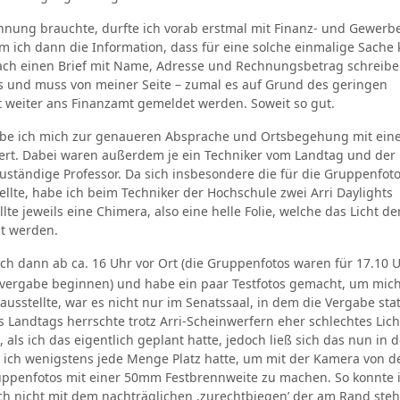
chnung brauchte, durfte ich vorab erstmal mit Finanz- und Gewer
am ich dann die Information, dass für eine solche einmalige Sache 
ch einen Brief mit Name, Adresse und Rechnungsbetrag schreibe
us und muss von meiner Seite – zumal es auf Grund des geringen
cht weiter ans Finanzamt gemeldet werden. Soweit so gut.
abe ich mich zur genaueren Absprache und Ortsbegehung mit ein
siert. Dabei waren außerdem je ein Techniker vom Landtag und der
uständige Professor. Da sich insbesondere die für die Gruppenfot
llte, habe ich beim Techniker der Hochschule zwei Arri Daylights
lte jeweils eine Chimera, also eine helle Folie, welche das Licht de
gt werden.
h dann ab ca. 16 Uhr vor Ort (die Gruppenfotos waren für 17.10 
isvergabe beginnen) und habe ein paar Testfotos gemacht, um mic
rausstellte, war es nicht nur im Senatssaal, in dem die Vergabe sta
 Landtags herrschte trotz Arri-Scheinwerfern eher schlechtes Lich
ls ich das eigentlich geplant hatte, jedoch ließ sich das nun in d
 ich wenigstens jede Menge Platz hatte, um mit der Kamera von d
uppenfotos mit einer 50mm Festbrennweite zu machen. So konnte 
ch nicht mit dem nachträglichen ‚zurechtbiegen’ der am Rand ste