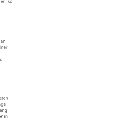
en, so
ien
iner
n.
vaten
nge
fang
’ in