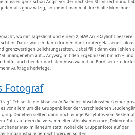
die müssen ganz schön Angst vor der nächsten Stromrechnung hab
t jedenfalls ganz witzig, so kommt man mal durch alle Münchner
macht, wo mit Tageslicht und einem 2,5kW Arri-Daylight bessere
rschten. Dafür war ich dann drinnen dank runtergelassener Jalous
 grenzwertigen Belichtungszeiten. Dabei fällt dann das Fehlen e
s Mal unangenehm auf… Anyway, mit den Ergebnissen bin ich – und
d hoffe, auch bei der nächsten Absolvia mit an Bord sein zu dürfe
 mehr Aufträge herkriege.
s Fotograf
ag“. Ich sollte die Absolvia (= Bachelor-Abschlussfeier) einer pri
 es vor allem um die Gruppenbilder der verschiedenen Studiengä
 ging. Daneben sollten dann noch einige Partyfotos vom Sektemp
in Foto, auf dem die versammelten Absolventen ihre ‚Doktorenhüte
Münchener Maximilianeum statt, wobei die Gruppenfotos auf der
der Eingangshalle gemacht werden sollten.