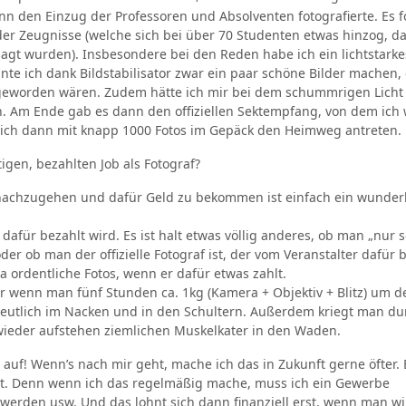
nn den Einzug der Professoren und Absolventen fotografierte. Es f
er Zeugnisse (welche sich bei über 70 Studenten etwas hinzog, da
t wurden). Insbesondere bei den Reden habe ich ein lichtstarkes
nte ich dank Bildstabilisator zwar ein paar schöne Bilder machen,
r geworden wären. Zudem hätte ich mir bei dem schummrigen Lich
 Am Ende gab es dann den offiziellen Sektempfang, von dem ich 
 ich dann mit knapp 1000 Fotos im Gepäck den Heimweg antreten.
igen, bezahlten Job als Fotograf?
nachzugehen und dafür Geld zu bekommen ist einfach ein wunder
für bezahlt wird. Es ist halt etwas völlig anderes, ob man „nur s
der ob man der offizielle Fotograf ist, der vom Veranstalter dafür 
ja ordentliche Fotos, wenn er dafür etwas zahlt.
er wenn man fünf Stunden ca. 1kg (Kamera + Objektiv + Blitz) um d
eutlich im Nacken und in den Schultern. Außerdem kriegt man du
wieder aufstehen ziemlichen Muskelkater in den Waden.
r auf! Wenn’s nach mir geht, mache ich das in Zukunft gerne öfter. 
eit. Denn wenn ich das regelmäßig mache, muss ich ein Gewerbe
werden usw. Und das lohnt sich dann finanziell erst, wenn man wi