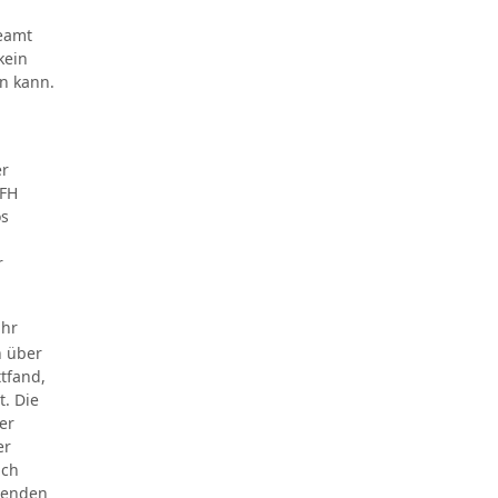
beamt
kein
n kann.
er
 FH
os
r
Uhr
h über
ttfand,
t. Die
er
er
ich
henden