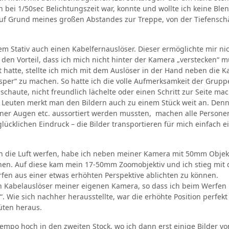
n bei 1/50sec Belichtungszeit war, konnte und wollte ich keine Ble
 auf Grund meines großen Abstandes zur Treppe, von der Tiefensch
m Stativ auch einen Kabelfernauslöser. Dieser ermöglichte mir ni
en Vorteil, dass ich mich nicht hinter der Kamera „verstecken“ m
 hatte, stellte ich mich mit dem Auslöser in der Hand neben die 
sper“ zu machen. So hatte ich die volle Aufmerksamkeit der Grup
chaute, nicht freundlich lächelte oder einen Schritt zur Seite mac
n Leuten merkt man den Bildern auch zu einem Stück weit an. Den
ener Augen etc. aussortiert werden mussten, machen alle Persone
lücklichen Eindruck – die Bilder transportieren für mich einfach e
 in die Luft werfen, habe ich neben meiner Kamera mit 50mm Objek
en. Auf diese kam mein 17-50mm Zoomobjektiv und ich stieg mit 
rfen aus einer etwas erhöhten Perspektive ablichten zu können.
den Kabelauslöser meiner eigenen Kamera, so dass ich beim Werfen
. Wie sich nachher herausstellte, war die erhöhte Position perfekt
üten heraus.
empo hoch in den zweiten Stock, wo ich dann erst einige Bilder v