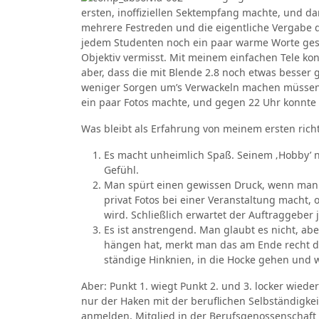
ersten, inoffiziellen Sektempfang machte, und da
mehrere Festreden und die eigentliche Vergabe d
jedem Studenten noch ein paar warme Worte gesag
Objektiv vermisst. Mit meinem einfachen Tele kon
aber, dass die mit Blende 2.8 noch etwas besse
weniger Sorgen um’s Verwackeln machen müssen.
ein paar Fotos machte, und gegen 22 Uhr konnte
Was bleibt als Erfahrung von meinem ersten richt
Es macht unheimlich Spaß. Seinem ‚Hobby’ 
Gefühl.
Man spürt einen gewissen Druck, wenn man da
privat Fotos bei einer Veranstaltung macht, o
wird. Schließlich erwartet der Auftraggeber 
Es ist anstrengend. Man glaubt es nicht, ab
hängen hat, merkt man das am Ende recht d
ständige Hinknien, in die Hocke gehen und 
Aber: Punkt 1. wiegt Punkt 2. und 3. locker wiede
nur der Haken mit der beruflichen Selbständigk
anmelden, Mitglied in der Berufsgenossenschaft 