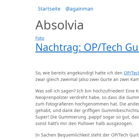
Zum
Startseite
@againman
Inhalt
springen
Absolvia
Foto
Nachtrag: OP/Tech Gur
So, wie bereits angekündigt hatte ich den
OP/Tech
zwar gleich zweimal (also zwei Gurte an zwei Kam
Was soll ich sagen? Ich bin hochzufrieden! Eine 
Neoprenpolster verdreht habe, so dass die Gumm
zum Fotografieren hochgenommen hat. Die andere
gehabt, und dank der griffigen Gummibeschichtung
Super! Die Gummierung ‚pappt‘ sogar so gut, da
sonst hätt’s mir den Pullover halb ausgezogen.
In Sachen Bequemlichkeit steht der OP/Tech Gurt