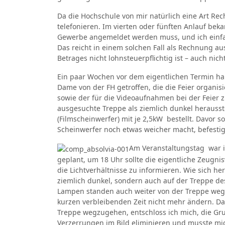
Da die Hochschule von mir natürlich eine Art Re
telefonieren. Im vierten oder fünften Anlauf bek
Gewerbe angemeldet werden muss, und ich einfa
Das reicht in einem solchen Fall als Rechnung a
Betrages nicht lohnsteuerpflichtig ist – auch ni
Ein paar Wochen vor dem eigentlichen Termin h
Dame von der FH getroffen, die die Feier organi
sowie der für die Videoaufnahmen bei der Feier z
ausgesuchte Treppe als ziemlich dunkel herausste
(Filmscheinwerfer) mit je 2,5kW bestellt. Davor sol
Scheinwerfer noch etwas weicher macht, befesti
Am Veranstaltungstag war ic
geplant, um 18 Uhr sollte die eigentliche Zeugn
die Lichtverhältnisse zu informieren. Wie sich he
ziemlich dunkel, sondern auch auf der Treppe des
Lampen standen auch weiter von der Treppe weg, a
kurzen verbleibenden Zeit nicht mehr ändern. Da
Treppe wegzugehen, entschloss ich mich, die Gr
Verzerrungen im Bild eliminieren und musste mi