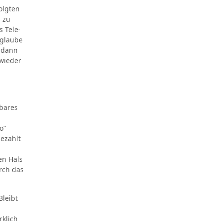
olgten
 zu
 Tele-
 glaube
t dann
wieder
bares
o“
bezahlt
en Hals
rch das
Bleibt
rklich