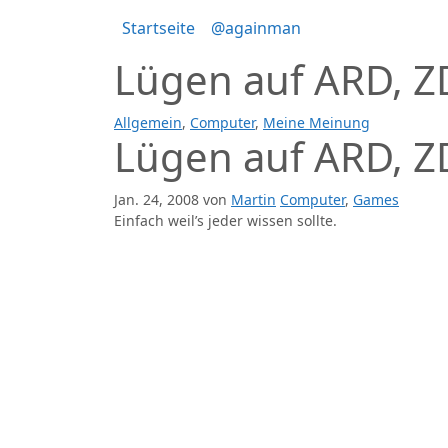
Zum
Startseite
@againman
Inhalt
springen
Lügen auf ARD, 
Allgemein
,
Computer
,
Meine Meinung
Lügen auf ARD, 
Jan. 24, 2008
von
Martin
Computer
,
Games
Einfach weil’s jeder wissen sollte.