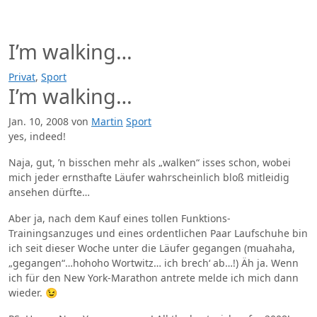
Zum
Inhalt
springen
I’m walking…
Privat
,
Sport
I’m walking…
Jan. 10, 2008
von
Martin
Sport
yes, indeed!
Naja, gut, ’n bisschen mehr als „walken“ isses schon, wobei
mich jeder ernsthafte Läufer wahrscheinlich bloß mitleidig
ansehen dürfte…
Aber ja, nach dem Kauf eines tollen Funktions-
Trainingsanzuges und eines ordentlichen Paar Laufschuhe bin
ich seit dieser Woche unter die Läufer gegangen (muahaha,
„gegangen“…hohoho Wortwitz… ich brech‘ ab…!) Äh ja. Wenn
ich für den New York-Marathon antrete melde ich mich dann
wieder. 😉