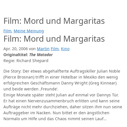
Zum
Inhalt
springen
Film: Mord und Margaritas
Film
,
Meine Meinung
Film: Mord und Margaritas
Apr. 20, 2006
von
Martin
Film
,
Kino
Originaltitel:
The Matador
Regie: Richard Shepard
Die Story: Der etwas abgehalfterte Auftragskiller Julian Noble
(Pierce Brosnan) trifft in einer Hotelbar in Mexiko den wenig
erfolgreichen Geschäftsmann Danny Wright (Greg Kinnear)
und beide werden ‚Freunde‘.
Einige Monate später steht Julian auf einmal vor Dannys Tür.
Er hat einen Nervenzusammenbruch erlitten und kann seine
Aufträge nicht mehr durchziehen, daher sitzen ihm nun seine
Auftraggeber im Nacken. Nun bittet er den ängstlichen
Normalo um Hilfe und das Chaos nimmt seinen Lauf…