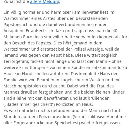
Zunächst die
ältere Meldung
:
Ein völlig normaler und harmloser Familienvater liest im
Wartezimmer eines Arztes über den bevorstehenden
Papstbesuch und die damit verbundenen horrenden
Ausgaben. Er äußert sich dazu und sagt, dass man die 40
Millionen Euro doch sinnvoller hätte verwenden können als für
den Besuch des Papstes. Dies hört jemand in dem
Wartezimmer und erstattet bei der Polizei Anzeige, weil da
jemand was gegen den Papst habe. Diese wittert sogleich
Terrorgefahr, fackelt nicht lange und lässt den Mann – ohne
weitere Ermittlungen – von einem Sondereinsatzkommando zu
Hause in Handschellen abführen. Das komplette Haus der
Familie wird von Beamten in kugelsicheren Westen und mit
Maschinenpistolen durchsucht. Dabei wird die Frau des
Mannes draußen festgehalten und die beiden kleinen Kinder
sind alleine mit den bewaffneten und laut brüllenden
(„Badezimmer gesichert!“) Polizisten im Haus.
Es wird natürlich nichts gefunden und der Mann nach fünf
Stunden auf dem Polizeipräsidium (Verhör inklusive Abnahme
aller Fingerabdrücke und Speicheltest) wieder freigelassen.