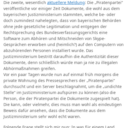
Die zweite, wesentlich
aktuellere Meldung
: Die „Piratenpartei“
veröffentliche vor einiger Zeit Dokumente, die wohl aus dem
bayerischen Justizministerium stammten, welche be- oder
doch zumindest nahelegten, dass von bayerischen Behörden
ohne jede gesetzliche Legitimation und entgegen der
Rechtsprechung des Bundesverfassungsgerichts eine
Software zum Abhören und Mitschneiden von Skype-
Gesprächen erworben und (heimlich?) auf den Computern von
abzuhörenden Personen installiert wurde. Das
Justizministerium bestritt daraufhin die Authentizität dieser
Dokumente, denn schließlich würde man ja nie zu illegalen
Abhörmaßnahmen greifen.
Vor ein paar Tagen wurde nun auf einmal früh morgens die
private Wohnung des Pressesprechers der „Piratenpartei“
durchsucht und ein Server beschlagnahmt, um die „undichte
Stelle“ im Justizministerium aufspüren zu können (also die
Person, die der Piratenpartei die Dokumente zugespielt hat).
Die kann, oder vielmehr, dies muss man wohl als eindeutigen
Beweis dafür ansehen, dass die Dokumente aus dem
Justizministerium sehr wohl echt waren.
Folgende Frage stellt sich mir nun: In was für einem Land