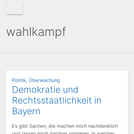
Zum
Inhalt
springen
wahlkampf
Politik
,
Überwachung
Demokratie und
Rechtsstaatlichkeit in
Bayern
Es gibt Sachen, die machen mich nachdenklich
und lassen mich darüber sinnieren, in welcher