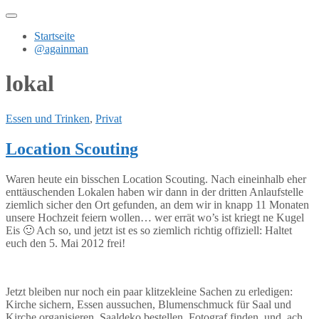
Zum
Inhalt
Startseite
springen
@againman
lokal
Essen und Trinken
,
Privat
Location Scouting
Waren heute ein bisschen Location Scouting. Nach eineinhalb eher
enttäuschenden Lokalen haben wir dann in der dritten Anlaufstelle
ziemlich sicher den Ort gefunden, an dem wir in knapp 11 Monaten
unsere Hochzeit feiern wollen… wer errät wo’s ist kriegt ne Kugel
Eis 🙂 Ach so, und jetzt ist es so ziemlich richtig offiziell: Haltet
euch den 5. Mai 2012 frei!
Jetzt bleiben nur noch ein paar klitzekleine Sachen zu erledigen:
Kirche sichern, Essen aussuchen, Blumenschmuck für Saal und
Kirche organisieren, Saaldeko bestellen, Fotograf finden, und, ach