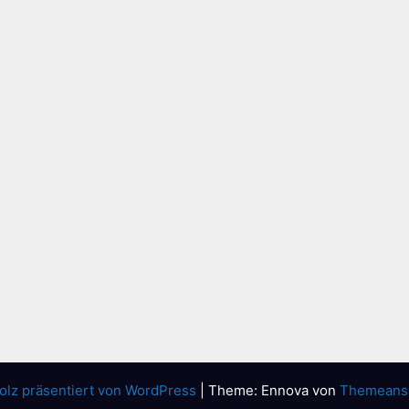
olz präsentiert von WordPress
|
Theme: Ennova von
Themeans