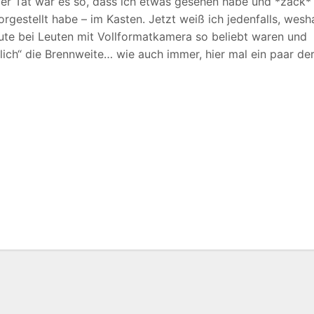
er Tat war es so, dass ich etwas gesehen habe und *zack*
orgestellt habe – im Kasten. Jetzt weiß ich jedenfalls, wesh
ute bei Leuten mit Vollformatkamera so beliebt waren und
ürlich“ die Brennweite… wie auch immer, hier mal ein paar de