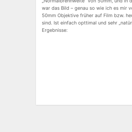
„Normalbrennweite“ von 50mm, und in d
war das Bild – genau so wie ich es mir v
50mm Objektive früher auf Film bzw. he
sind. Ist einfach opttimal und sehr „nat
Ergebnisse: