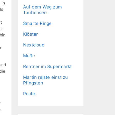
 in
Auf dem Weg zum
ls
Taubensee
zt
Smarte Ringe
hr
Klöster
hin
Nextcloud
r
Muße
 und
Rentner im Supermarkt
die
Martin reiste einst zu
Pfingsten
Politik
r
o