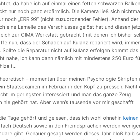
tet, da habe ich auf einmal einen fetten schwarzen Balken
ckt nur noch ganz erbärmlich. Die Kamera ließ sich nichtma
ur noch „ERR 99“ (nicht zuzuordnender Fehler). Anhand der
sich eine Lamelle des Verschlusses gelöst hat und diesen jet
leich zur GIMA Werkstatt gebracht (mit denen ich bisher se
fe nun, dass der Schaden auf Kulanz repariert wird; immer
t. Sollte die Reparatur nicht auf Kulanz erfolgen kommt das
ht nahe, ich kann dann nämlich mit mindestens 250 Euro fü
hlzeit…
 theoretisch – momentan über meinen Psychologie Skripten
in Staatsexamen im Februar in den Kopf zu pressen. Nicht 
icht im geringsten interessiert und man das ganze Zeug
h nie gehört hat. Aber wenn’s tausende vor mir geschafft
.
 die Tage gehört und gelesen, dass ich wohl ohnehin
keinen
 fach Deutsch sowie in den Fremdsprachen werden wenige
ndare gibt. Genauer gesagt werden dieses Jahr bloß halb s