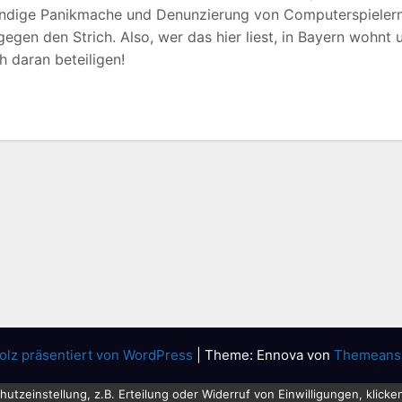
tändige Panikmache und Denunzierung von Computerspieler
gegen den Strich. Also, wer das hier liest, in Bayern wohnt 
h daran beteiligen!
olz präsentiert von WordPress
|
Theme: Ennova von
Themeans
tzeinstellung, z.B. Erteilung oder Widerruf von Einwilligungen, klicken