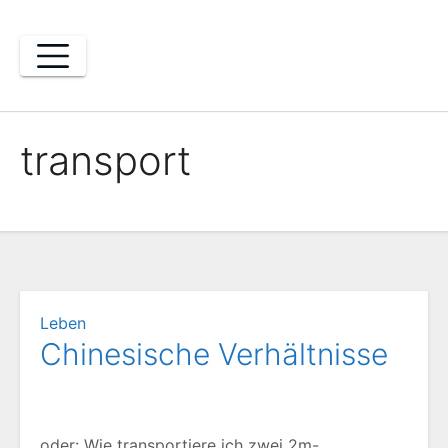
Zum
Inhalt
springen
transport
Leben
Chinesische Verhältnisse
oder: Wie transportiere ich zwei 2m-