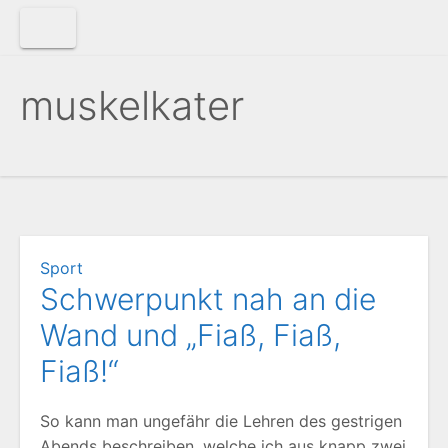
Zum
Inhalt
springen
muskelkater
Sport
Schwerpunkt nah an die
Wand und „Fiaß, Fiaß,
Fiaß!“
So kann man ungefähr die Lehren des gestrigen
Abends beschreiben, welche ich aus knapp zwei