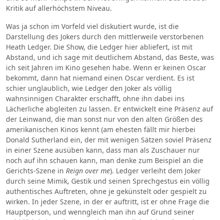
Kritik auf allerhöchstem Niveau.
Was ja schon im Vorfeld viel diskutiert wurde, ist die
Darstellung des Jokers durch den mittlerweile verstorbenen
Heath Ledger. Die Show, die Ledger hier abliefert, ist mit
Abstand, und ich sage mit deutlichem Abstand, das Beste, was
ich seit Jahren im Kino gesehen habe. Wenn er keinen Oscar
bekommt, dann hat niemand einen Oscar verdient. Es ist
schier unglaublich, wie Ledger den Joker als völlig
wahnsinnigen Charakter erschafft, ohne ihn dabei ins
Lächerliche abgleiten zu lassen. Er entwickelt eine Präsenz auf
der Leinwand, die man sonst nur von den alten Größen des
amerikanischen Kinos kennt (am ehesten fällt mir hierbei
Donald Sutherland ein, der mit wenigen Sätzen soviel Präsenz
in einer Szene ausüben kann, dass man als Zuschauer nur
noch auf ihn schauen kann, man denke zum Beispiel an die
Gerichts-Szene in
Reign over me
). Ledger verleiht dem Joker
durch seine Mimik, Gestik und seinen Sprechgestus ein völlig
authentisches Auftreten, ohne je gekünstelt oder gespielt zu
wirken. In jeder Szene, in der er auftritt, ist er ohne Frage die
Hauptperson, und wenngleich man ihn auf Grund seiner