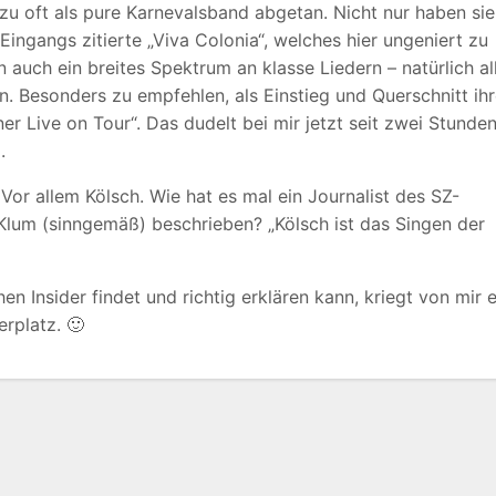
u oft als pure Karnevalsband abgetan. Nicht nur haben sie
ingangs zitierte „Viva Colonia“, welches hier ungeniert zu
n auch ein breites Spektrum an klasse Liedern – natürlich al
n. Besonders zu empfehlen, als Einstieg und Querschnitt ih
r Live on Tour“. Das dudelt bei mir jetzt seit zwei Stunde
.
Vor allem Kölsch. Wie hat es mal ein Journalist des SZ-
Klum (sinngemäß) beschrieben? „Kölsch ist das Singen der
n Insider findet und richtig erklären kann, kriegt von mir e
rplatz. 🙂