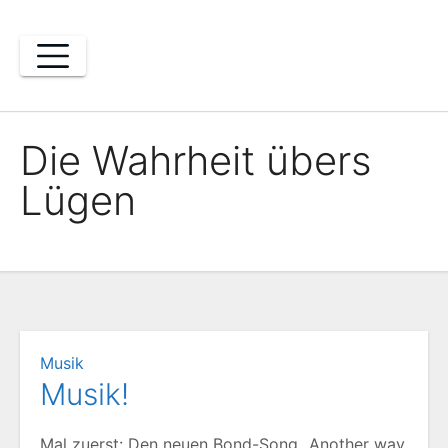
Zum
Inhalt
springen
Die Wahrheit übers
Lügen
Musik
Musik!
Mal zuerst: Den neuen Bond-Song „Another way