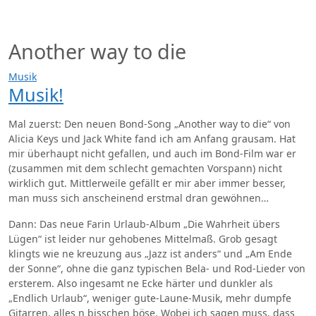
Zum
Inhalt
springen
Another way to die
Musik
Musik!
Mal zuerst: Den neuen Bond-Song „Another way to die“ von
Alicia Keys und Jack White fand ich am Anfang grausam. Hat
mir überhaupt nicht gefallen, und auch im Bond-Film war er
(zusammen mit dem schlecht gemachten Vorspann) nicht
wirklich gut. Mittlerweile gefällt er mir aber immer besser,
man muss sich anscheinend erstmal dran gewöhnen…
Dann: Das neue Farin Urlaub-Album „Die Wahrheit übers
Lügen“ ist leider nur gehobenes Mittelmaß. Grob gesagt
klingts wie ne kreuzung aus „Jazz ist anders“ und „Am Ende
der Sonne“, ohne die ganz typischen Bela- und Rod-Lieder von
ersterem. Also ingesamt ne Ecke härter und dunkler als
„Endlich Urlaub“, weniger gute-Laune-Musik, mehr dumpfe
Gitarren, alles n bisschen böse. Wobei ich sagen muss, dass