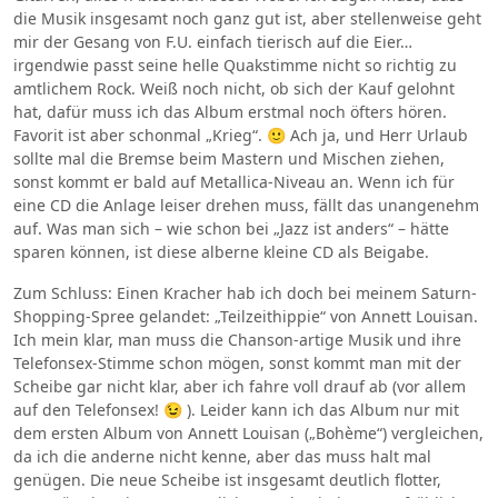
die Musik insgesamt noch ganz gut ist, aber stellenweise geht
mir der Gesang von F.U. einfach tierisch auf die Eier…
irgendwie passt seine helle Quakstimme nicht so richtig zu
amtlichem Rock. Weiß noch nicht, ob sich der Kauf gelohnt
hat, dafür muss ich das Album erstmal noch öfters hören.
Favorit ist aber schonmal „Krieg“. 🙂 Ach ja, und Herr Urlaub
sollte mal die Bremse beim Mastern und Mischen ziehen,
sonst kommt er bald auf Metallica-Niveau an. Wenn ich für
eine CD die Anlage leiser drehen muss, fällt das unangenehm
auf. Was man sich – wie schon bei „Jazz ist anders“ – hätte
sparen können, ist diese alberne kleine CD als Beigabe.
Zum Schluss: Einen Kracher hab ich doch bei meinem Saturn-
Shopping-Spree gelandet: „Teilzeithippie“ von Annett Louisan.
Ich mein klar, man muss die Chanson-artige Musik und ihre
Telefonsex-Stimme schon mögen, sonst kommt man mit der
Scheibe gar nicht klar, aber ich fahre voll drauf ab (vor allem
auf den Telefonsex! 😉 ). Leider kann ich das Album nur mit
dem ersten Album von Annett Louisan („Bohème“) vergleichen,
da ich die anderne nicht kenne, aber das muss halt mal
genügen. Die neue Scheibe ist insgesamt deutlich flotter,